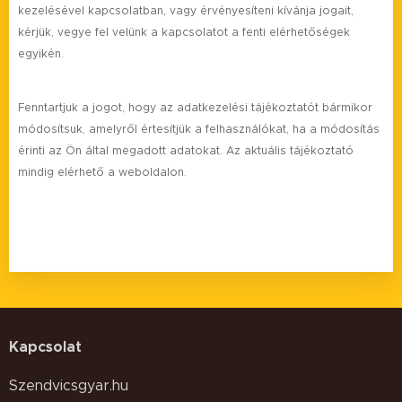
kezelésével kapcsolatban, vagy érvényesíteni kívánja jogait,
kérjük, vegye fel velünk a kapcsolatot a fenti elérhetőségek
egyikén.
Fenntartjuk a jogot, hogy az adatkezelési tájékoztatót bármikor
módosítsuk, amelyről értesítjük a felhasználókat, ha a módosítás
érinti az Ön által megadott adatokat. Az aktuális tájékoztató
mindig elérhető a weboldalon.
Kapcsolat
Szendvicsgyar.hu