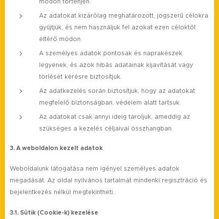
módon történjen.
Az adatokat kizárólag meghatározott, jogszerű célokra
gyűjtjük, és nem használjuk fel azokat ezen céloktól
eltérő módon.
A személyes adatok pontosak és naprakészek
legyenek, és azok hibás adatainak kijavítását vagy
törlését kérésre biztosítjuk.
Az adatkezelés során biztosítjuk, hogy az adatokat
megfelelő biztonságban, védelem alatt tartsuk.
Az adatokat csak annyi ideig tároljuk, ameddig az
szükséges a kezelés céljaival összhangban.
3. A weboldalon kezelt adatok
Weboldalunk látogatása nem igényel személyes adatok
megadását. Az oldal nyilvános tartalmát mindenki regisztráció és
bejelentkezés nélkül megtekintheti.
3.1. Sütik (Cookie-k) kezelése