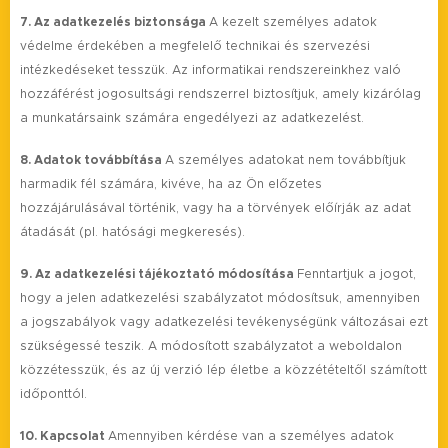
7. Az adatkezelés biztonsága
A kezelt személyes adatok
védelme érdekében a megfelelő technikai és szervezési
intézkedéseket tesszük. Az informatikai rendszereinkhez való
hozzáférést jogosultsági rendszerrel biztosítjuk, amely kizárólag
a munkatársaink számára engedélyezi az adatkezelést.
8. Adatok továbbítása
A személyes adatokat nem továbbítjuk
harmadik fél számára, kivéve, ha az Ön előzetes
hozzájárulásával történik, vagy ha a törvények előírják az adat
átadását (pl. hatósági megkeresés).
9. Az adatkezelési tájékoztató módosítása
Fenntartjuk a jogot,
hogy a jelen adatkezelési szabályzatot módosítsuk, amennyiben
a jogszabályok vagy adatkezelési tevékenységünk változásai ezt
szükségessé teszik. A módosított szabályzatot a weboldalon
közzétesszük, és az új verzió lép életbe a közzétételtől számított
időponttól.
10. Kapcsolat
Amennyiben kérdése van a személyes adatok