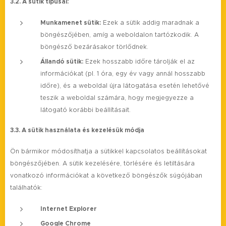
3.2. A sütik típusai:
Munkamenet sütik:
Ezek a sütik addig maradnak a
böngészőjében, amíg a weboldalon tartózkodik. A
böngésző bezárásakor törlődnek.
Állandó sütik:
Ezek hosszabb időre tárolják el az
információkat (pl. 1 óra, egy év vagy annál hosszabb
időre), és a weboldal újra látogatása esetén lehetővé
teszik a weboldal számára, hogy megjegyezze a
látogató korábbi beállításait.
3.3. A sütik használata és kezelésük módja
Ön bármikor módosíthatja a sütikkel kapcsolatos beállításokat
böngészőjében. A sütik kezelésére, törlésére és letiltására
vonatkozó információkat a következő böngészők súgójában
találhatók:
Internet Explorer
Google Chrome