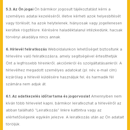
5.3. Az Ön jogai
Ön bármikor jogosult tájékoztatást kérni a
személyes adatai kezeléséről, illetve kérheti azok helyesbítését
vagy törlését, ha azok helytelenek, hiányosak vagy jogellenesen
kerültek rögzítésre. Kérésére haladéktalanul intézkedünk, hacsak
törvényi akadálya nincs annak.
6. Hírlevél feliratkozás
Weboldalunkon lehetőséget biztosítunk a
hírlevélre való feliratkozásra, amely segítségével értesíthetjük
Önt a legfrissebb híreinkről, akcióinkról és szolgáltatásainkról. A
hírlevélhez megadott személyes adatokat (pl. név, e-mail cím)
kizárólag a hírlevél küldésére használjuk fel, és harmadik fél
számára nem adjuk át.
6.1. Az adatkezelés időtartama és jogorvoslat
Amennyiben nem
kíván több hírlevelet kapni, bármikor leiratkozhat a hírlevélről az
abban található "Leiratkozás" linkre kattintva vagy az
elérhetőségeink egyikén jelezve. A leiratkozás után az Ön adatait
töröljük.