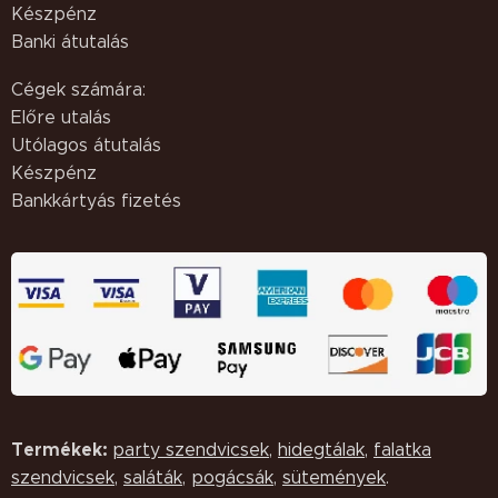
Készpénz
Banki átutalás
Cégek számára:
Előre utalás
Utólagos átutalás
Készpénz
Bankkártyás fizetés
Termékek:
party szendvicsek
,
hidegtálak
,
falatka
szendvicsek
,
saláták,
pogácsák
,
sütemények
.