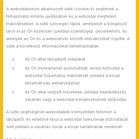
A weboldalunkon alkalmazott sütik (cookie-k) segítenek a
felhasználói élmény javításában és a weboldal megfelelő
működésében. A sütik szöveges fájlok, amelyeket a böngésző
tárol el az Ön eszközén (például számítógép, okostelefon), és
amelyek az Ön és a webszerver közötti interakciókat rögzítik. A
sütik a következő információkat tartalmazhatják:
Az Ön által látogatott oldalakat.
Az Ön munkamenet azonosítóját, amely biztosítja a
weboldal folyamatos működését, például a kosár
tartalmát egy webáruházban.
Az Ön által végzett műveletek, például bejelentkezés,
vásárlás vagy a weboldal böngészésének időpontja.
A sütik segítségével weboldalunk könnyebben felismeri a
látogatót, és lehetővé teszi a weboldal funkcióinak biztosítását,
mint például a vásárlás során a kosár tartalmának mentését.