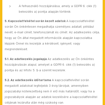
A felhasználó hozzájárulása, amely a GDPR 6. cikk (1)
bekezdés a) pontja alapján történik.
5. Kapcsolatfelvétel során kezelt adatok
A kapcsolatfelvétel
során Ön önkéntesen megadhatja személyes adatait, például
nevét, e-mail címét, telefonszámát és címét. Az adatkezelés célja,
hogy az Ön által megadott információk alapján kapcsolatba
lépjünk Önnel és kezeljük a kérdéseit, igényeit, vagy
megrendeléseit.
5.1. Az adatkezelés jogalapja
Az adatkezelés az Ön önkéntes
hozzájárulásán alapul, amelyet a GDPR 6. cikk (1) bekezdés a)
pontja és az Infotv. 5. §-a szerint kezelünk.
5.2. Az adatkezelés időtartama
A kapcsolatfelvétel során
megadott adatokat legfeljebb 3 évig tároljuk, amennyiben
jogszabályi kötelezettség nem ír elő más határidőt, vagy ha a
jogszabályok alapján az adatok kezelésére a kapcsolatfelvétel
céljának lezárulta után még szükség van.