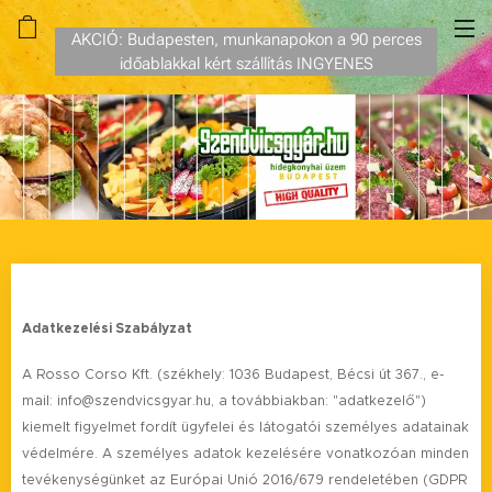
AKCIÓ: Budapesten, munkanapokon a 90 perces
időablakkal kért szállítás INGYENES
Adatkezelési Szabályzat
A Rosso Corso Kft. (székhely: 1036 Budapest, Bécsi út 367., e-
mail: info@szendvicsgyar.hu, a továbbiakban: "adatkezelő")
kiemelt figyelmet fordít ügyfelei és látogatói személyes adatainak
védelmére. A személyes adatok kezelésére vonatkozóan minden
tevékenységünket az Európai Unió 2016/679 rendeletében (GDPR