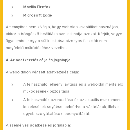
Mozilla Firefox
Microsoft Edge
Amennyiben nem kívánja, hogy weboldalunk sütiket használjon,
akkor a böngésző beállításaiban letilthatja azokat. Kérjük, vegye
figyelembe, hogy a sütik letiltása bizonyos funkciók nem
megfelelő működéséhez vezethet.
4. Az adatkezelés célja és jogalapja
A weboldalon végzett adatkezelés célja:
A felhasználói élmény javítása és a weboldal megfelelő
működésének biztosítása.
A felhasználók azonosítása és az aktuális munkamenet
kezelésének segítése, beleértve a vásárlások, illetve
egyéb szolgáltatások lebonyolítását.
A személyes adatkezelés jogalapja: