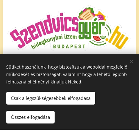
Termékeinket modern környezetben készítjük,
Sütiket használunk, hogy biztosítsuk a weboldal megfelelő
friss alapanyagok felhasználásával, a jelenkori
működését és biztonságát, valamint hogy a lehető legjobb
gasztronómia követelményeinek megfelelően. Az
felhasználói élményt kínáljuk Neked.
alapanyagok minőségét nem torzítjuk
színezékkel, és adalékanyagokkal. Tekintse meg a
Csak a legszükségesebbek elfogadása
termékeinkről készült fotókat.
Összes elfogadása