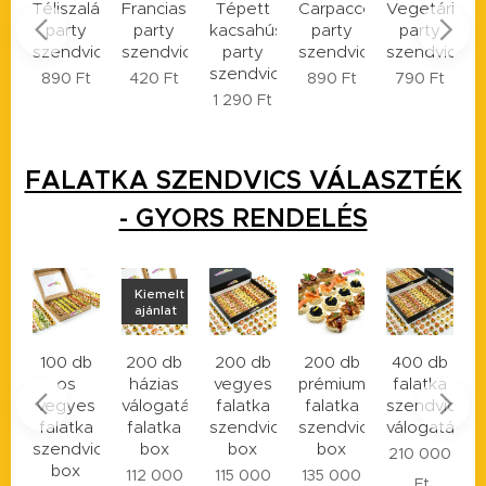
lámis
Franciasalátás
Tépett
Carpaccos
Vegetáriánus
Füstölt
K
party
kacsahúsos
party
party
tarjás
ics
szendvics
party
szendvics
szendvics
party
s
szendvics
szendvics
t
420
Ft
890
Ft
790
Ft
1 290
Ft
690
Ft
FALATKA SZENDVICS VÁLASZTÉK
- GYORS RENDELÉS
Kiemelt
ajánlat
b
200 db
200 db
200 db
400 db
30 db
házias
vegyes
prémium
falatka
vegán
l
s
válogatás
falatka
falatka
szendvics
falatka
a
falatka
szendvics
szendvics
válogatás
szendvics
v
ics
box
box
box
box
210 000
112 000
115 000
135 000
34 000
Ft