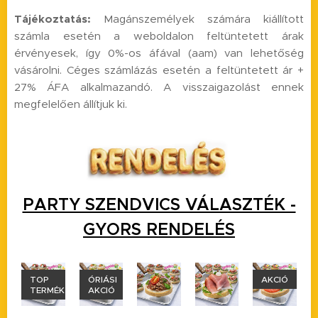
Tájékoztatás:
Magánszemélyek számára kiállított
számla esetén a weboldalon feltüntetett árak
érvényesek, így 0%-os áfával (aam) van lehetőség
vásárolni. Céges számlázás esetén a feltüntetett ár +
27% ÁFA alkalmazandó. A visszaigazolást ennek
megfelelően állítjuk ki.
PARTY SZENDVICS VÁLASZTÉK -
GYORS
RENDELÉS
ÓRIÁSI
AKCIÓ
Nincs
ÉK
AKCIÓ
raktáron