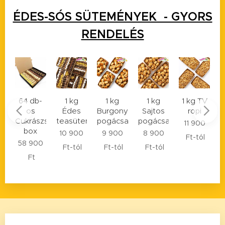
ÉDES-SÓS SÜTEMÉNYEK - GYORS
RENDELÉS
-
1 kg
1 kg
1 kg
1 kg TV
1 kg
Édes
Burgonyás
Sajtos
ropi
Tepertős
szsütemény
teasütemény
pogácsa
pogácsa
pogácsa
p
11 900
10 900
9 900
8 900
9 200
Ft
-tól
0
Ft
-tól
Ft
-tól
Ft
-tól
Ft
-tól