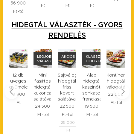
0
Ft
Ft
Ft
Ft
l
HIDEGTÁL VÁLASZTÉK - GYORS
RENDELÉS
LEGJOBB
AKCIÓS
KLASSZIKUS
AKCIÓS
VÁLASZTÁS
HIDEGTÁL
HIDEGTÁL
Mini
Sajtválogatás
Alap
Kontinentális
Vegetáriánu
K
s
fasírtos
hidegtál
hidegtál
hidegtál
hidegtál
h
cssaláta
hidegtál
friss
kaszinótojás,
válogatás
f
19 500
kukorica
kevert
sonkatekercs
0
22 000
Ft
-tól
salátával
salátával
franciasalátával
Ft
-tól
22 900
24 500
22 500
19 500
Ft
Ft
-tól
Ft
-tól
Ft
-tól
25 000
Ft