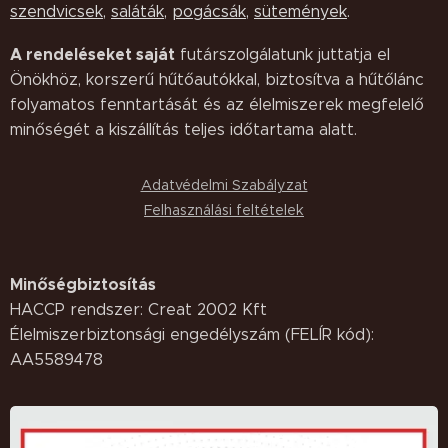
szendvicsek
,
saláták,
pogácsák
,
sütemények
.
A rendeléseket saját
futárszolgálatunk juttatja el
Önökhöz, korszerű hűtőautókkal, biztosítva a hűtőlánc
folyamatos fenntartását és az élelmiszerek megfelelő
minőségét a kiszállítás teljes időtartama alatt.
Adatvédelmi Szabályzat
Felhasználási feltételek
Minőségbiztosítás
HACCP rendszer: Creat 2002 Kft
Élelmiszerbiztonsági engedélyszám (FELÍR kód):
AA5589478