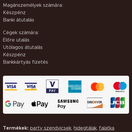
Magánszemélyek számára:
Készpénz
Banki átutalás
Cégek számára:
Előre utalás
Utólagos átutalás
Készpénz
Bankkártyás fizetés
Termékek:
party szendvicsek
,
hidegtálak
,
falatka