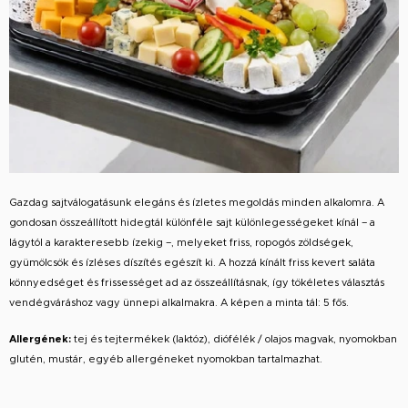
Gazdag sajtválogatásunk elegáns és ízletes megoldás minden alkalomra. A
gondosan összeállított hidegtál különféle sajt különlegességeket kínál – a
lágytól a karakteresebb ízekig –, melyeket friss, ropogós zöldségek,
gyümölcsök és ízléses díszítés egészít ki. A hozzá kínált friss kevert saláta
könnyedséget és frissességet ad az összeállításnak, így tökéletes választás
vendégváráshoz vagy ünnepi alkalmakra. A képen a minta tál: 5 fős.
Allergének:
tej és tejtermékek (laktóz), diófélék / olajos magvak, nyomokban
glutén, mustár, egyéb allergéneket nyomokban tartalmazhat.