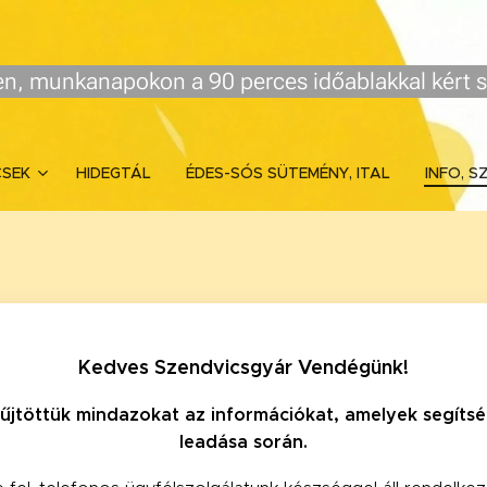
n, munkanapokon a 90 perces időablakkal kért s
CSEK
HIDEGTÁL
ÉDES-SÓS SÜTEMÉNY, ITAL
INFO, S
Kedves Szendvicsgyár Vendégünk!
űjtöttük mindazokat az információkat, amelyek segítsé
leadása során.