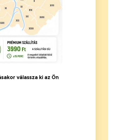
ásakor válassza ki az Ön