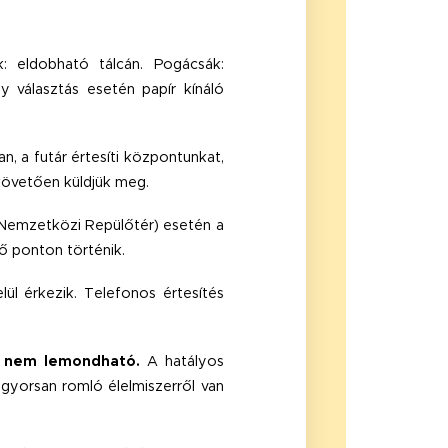
k: eldobható tálcán.
Pogácsák:
 választás esetén papír kínáló
n, a futár értesíti központunkat,
 követően küldjük meg.
nc Nemzetközi Repülőtér) esetén a
ő ponton történik.
ül érkezik. Telefonos értesítés
s nem lemondható.
A hatályos
l gyorsan romló élelmiszerről van