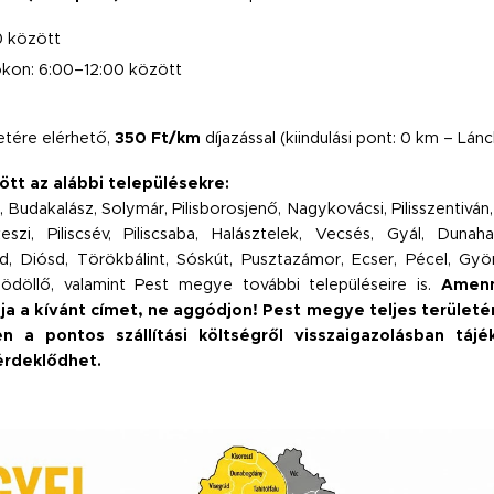
 között
kon: 6:00–12:00 között
letére elérhető,
350 Ft/km
díjazással (kiindulási pont: 0 km – Lánch
ött az alábbi településekre:
Budakalász, Solymár, Pilisborosjenő, Nagykovácsi, Pilisszentiván, 
i, Piliscsév, Piliscsaba, Halásztelek, Vecsés, Gyál, Dunahar
Érd, Diósd, Törökbálint, Sóskút, Pusztazámor, Ecser, Pécel, Gy
döllő, valamint Pest megye további településeire is.
Amenn
a a kívánt címet, ne aggódjon! Pest megye teljes területére
n a pontos szállítási költségről visszaigazolásban tájék
érdeklődhet.