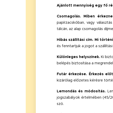
Ajánlott mennyiség egy fő r
Csomagolás.
Miben érkezne
papírzacskóban, vagy választás
tálcán, az alap csomagolás díjme
Hibás szállítási cím.
Mi történ
és fenntartjuk a jogot a szállít
Különleges helyszínek.
Ki bizt
belépés biztosítása a megrendel
Futár érkezése.
Érkezés előt
kizárólag előzetes kérésre törté
Lemondás és módosítás.
Le
jogszabályok értelmében (45/2014
szó.