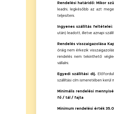
Rendelési határidő: Mikor sz
leadni, legkésőbb az azt mege
teljesíteni.
Ingyenes szállítás feltétele
után) leadott, illetve aznapi száll
Rendelés visszaigazolása Kap
óráig nem érkezik visszaigazolás
rendelés nem tekinthető végl
vállalni.
Egyedi szállítási díj.
Előfordul
szállítási cím ismeretében kerü
Minimális rendelési mennyisé
fő / tál / fajta
Minimum rendelési érték 35.000