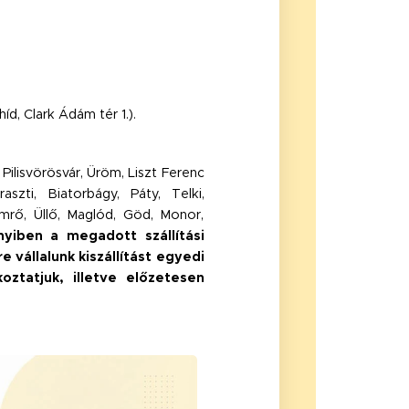
íd, Clark Ádám tér 1.).
Pilisvörösvár, Üröm, Liszt Ferenc
aszti, Biatorbágy, Páty, Telki,
ömrő, Üllő, Maglód, Göd, Monor,
yiben a megadott szállítási
 vállalunk kiszállítást egyedi
oztatjuk, illetve előzetesen