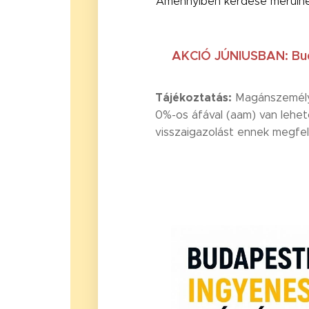
Amennyiben kérdése merülne 
AKCIÓ
JÚNIUSBAN:
Bud
Tájékoztatás:
Magánszemélyek
0%-os áfával (aam) van lehet
visszaigazolást ennek megfelel