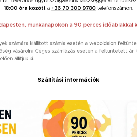
fel, telefonos ügyfélszolgálatunk készséggel áll rendelk
18:00 óra között
a
+36 70 300 9780
telefonszámon.
apesten, munkanapokon a 90 perces időablakkal ké
 számára kiállított számla esetén a weboldalon feltüntet
őség vásárolni. Céges számlázás esetén a feltüntetett ár
ően állítjuk ki.
Szállítási információk