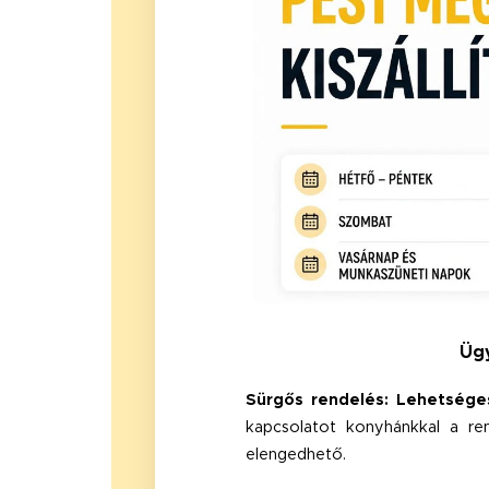
Ügy
Sürgős rendelés: Lehetséges
kapcsolatot konyhánkkal a ren
elengedhető.