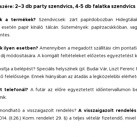
2–3 db party szendvics, 4-5 db falatka szendvics
észére:
k a termékek?
Szendvicsek: zárt papírdobozban Hidegtála
 esetén papír kínáló tálcán.
Sütemények: papírzacskkóban, vagy
ntes.
ik ilyen esetben?
Amennyiben a megadott szállítási cím pontatla
ási díj módosítására. A korrigált feltételeket előzetes egyeztetést
osítja a belépést? Speciális helyszínek (pl. Budai Vár, Liszt Fere
ő felelőssége. Ennek hiányában az átadás a legközelebbi elérhet
t telefonál?
A futár az előre egyeztetett időintervallumon bel
nik.
mondható a visszaigazolt rendelés?
A visszaigazolt rendelé
. (II.26.) Korm. rendelet 29. §) a teljes vételár fizetendő, mive