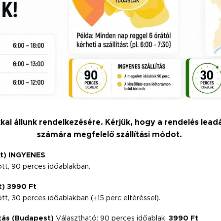
jakkal állunk rendelkezésére. Kérjük, hogy a rendelés lead
számára megfelelő szállítási módot.
st)
INGYENES
t, 90 perces időablakban.
t)
3990 Ft
, 30 perces időablakban (±15 perc eltéréssel).
ítás (Budapest)
Választható: 90 perces időablak:
3990 Ft