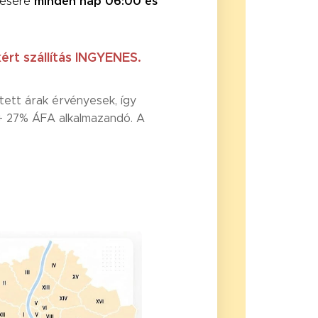
ezésére
minden nap 06:00 és
rt szállítás INGYENES.
ett árak érvényesek, így
 + 27% ÁFA alkalmazandó. A