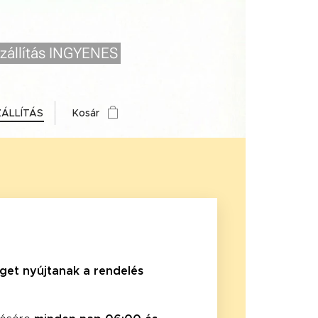
zállítás INGYENES
ZÁLLÍTÁS
Kosár
get nyújtanak a rendelés