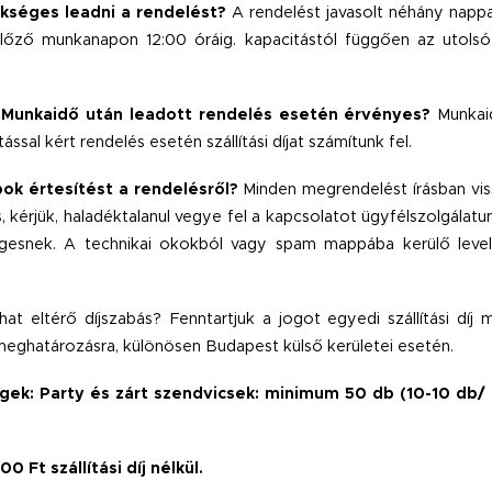
ükséges leadni a rendelést?
A rendelést javasolt néhány nappal 
lőző munkanapon 12:00 óráig. kapacitástól függően az utolsó p
i: Munkaidő után leadott rendelés esetén érvényes?
Munkai
ítással kért rendelés esetén szállítási díjat számítunk fel.
ok értesítést a rendelésről?
Minden megrendelést írásban vi
, kérjük, haladéktalanul vegye fel a kapcsolatot ügyfélszolgálatu
egesnek. A technikai okokból vagy spam mappába kerülő level
hat eltérő díjszabás?
Fenntartjuk a jogot egyedi szállítási díj 
l meghatározásra, különösen Budapest külső kerületei esetén.
gek: Party és zárt szendvicsek: minimum 50 db (10-10 db/ 
 Ft szállítási díj nélkül.