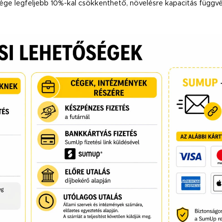
ége legfeljebb 10%-kal csökkenthető, növelésre kapacitás függv