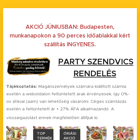
AKCIÓ
JÚNIUSBAN
:
Budapesten,
munkanapokon a 90 perces időablakkal kért
szállítás INGYENES.
PARTY SZENDVICS
RENDELÉS
Tájékoztatás:
Magánszemélyek számára kiállított számla
esetén a weboldalon feltüntetett árak érvényesek, így 0%-
os áfával (aam) van lehetőség vásárolni. Céges számlázás
esetén a feltüntetett ár + 27% ÁFA alkalmazandó. A
visszaigazolást ennek megfelelően állítjuk ki.
TOP
ÓRIÁSI
TERMÉK
AKCIÓ