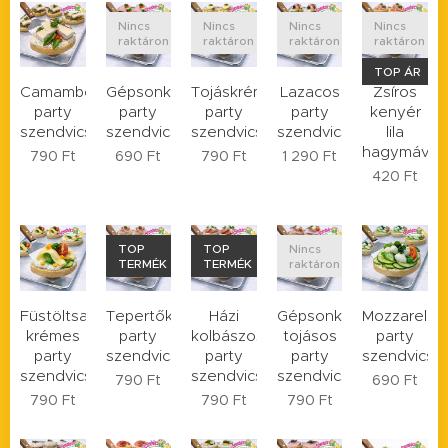
Nincs
Nincs
Nincs
Nincs
raktáron
raktáron
raktáron
raktáron
TOP ÁR
Camambertes
Gépsonkás
Tojáskrémes
Lazacos
Zsíros
party
party
party
party
kenyér
szendvics
szendvics
szendvics
szendvics
lila
hagymával
790
Ft
690
Ft
790
Ft
1 290
Ft
420
Ft
TOP
TOP
Nincs
TERMÉK
TERMÉK
raktáron
Füstöltsajtos
Tepertőkrémes
Házi
Gépsonkás
Mozzarellás
krémes
party
kolbászos
tojásos
party
party
szendvics
party
party
szendvics
szendvics
szendvics
szendvics
790
Ft
690
Ft
790
Ft
790
Ft
790
Ft