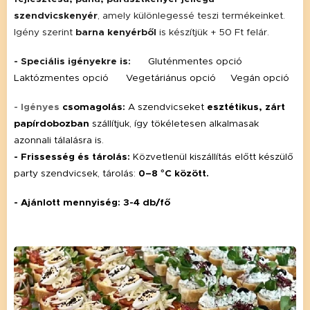
szendvicskenyér
, amely különlegessé teszi termékeinket.
Igény szerint
barna kenyérből
is készítjük + 50 Ft felár.
- Speciális igényekre is:
✔️
Gluténmentes opció ✔️
Laktózmentes opció ✔️ Vegetáriánus opció✔️ Vegán opció
- Igényes
csomagolás:
A szendvicseket
esztétikus, zárt
papírdobozban
szállítjuk, így tökéletesen alkalmasak
azonnali tálalásra is.
- Frissesség és tárolás:
Közvetlenül kiszállítás előtt készülő
party szendvicsek, tárolás:
0–8 °C között.
- Ajánlott mennyiség: 3-4 db/fő