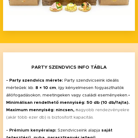
PARTY SZENDVICS INFO TÁBLA
- Party szendvics mérete:
Party szendvicseink ideális
mérteűek: kb.
8 × 10 cm
, így kényelmesen fogyaszthatók
állófogadásokon, meetingeken vagy családi eseményeken.
-
Minimálisan rendelhető mennyiség: 50 db (10 db/fajta).
Maximum mennyiség: nincsen,
n
agyobb rendezvényekre
(akár több ezer db) is biztosított kapacitás.
-
Prémium kenyéralap:
Szendvicseink alapja
saját
fejlesztésű, puha, parasztkenyér jellegű