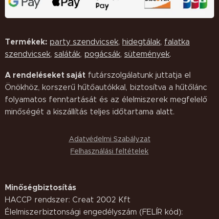
Termékek:
party szendvicsek
,
hidegtálak
,
falatka
szendvicsek
,
saláták,
pogácsák
,
sütemények
.
A rendeléseket saját
futárszolgálatunk juttatja el
Önökhöz, korszerű hűtőautókkal, biztosítva a hűtőlánc
folyamatos fenntartását és az élelmiszerek megfelelő
minőségét a kiszállítás teljes időtartama alatt.
Adatvédelmi Szabályzat
Felhasználási feltételek
Minőségbiztosítás
HACCP rendszer: Creat 2002 Kft
Élelmiszerbiztonsági engedélyszám (FELÍR kód):