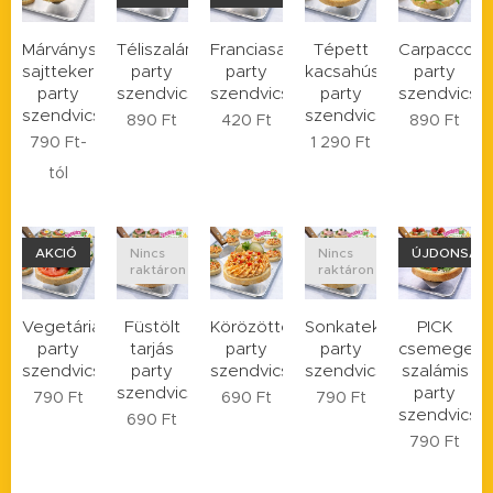
Márványsajtos
Téliszalámis
Franciasalátás
Tépett
Carpaccos
sajttekercses
party
party
kacsahúsos
party
party
szendvics
szendvics
party
szendvics
szendvics
szendvics
890
Ft
420
Ft
890
Ft
790
Ft
-
1 290
Ft
tól
AKCIÓ
Nincs
Nincs
ÚJDONSÁG
raktáron
raktáron
Vegetáriánus
Füstölt
Körözöttes
Sonkatekercses
PICK
party
tarjás
party
party
csemege
szendvics
party
szendvics
szendvics
szalámis
szendvics
party
790
Ft
690
Ft
790
Ft
szendvics
690
Ft
790
Ft