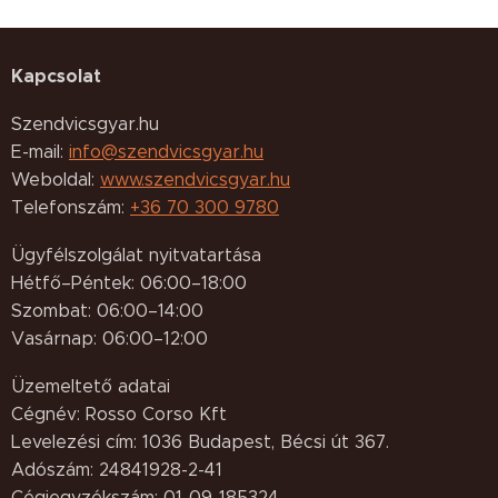
Kapcsolat
Szendvicsgyar.hu
E-mail:
info@szendvicsgyar.hu
Weboldal:
www.szendvicsgyar.hu
Telefonszám:
+36 70 300 9780
Ügyfélszolgálat nyitvatartása
Hétfő–Péntek: 06:00–18:00
Szombat: 06:00–14:00
Vasárnap: 06:00–12:00
Üzemeltető adatai
Cégnév: Rosso Corso Kft
Levelezési cím: 1036 Budapest, Bécsi út 367.
Adószám: 24841928-2-41
Cégjegyzékszám: 01-09-185324