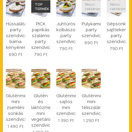
TOP
Nincs
Nincs
TERMÉK
raktáron
raktáron
Hússalátás
PICK
Juhtúrós
Pulykamellsonkás
Gépsonkás
party
paprikás
kolbászos
party
sajttekercs
szendvics
szalámis
party
szendvics
party
barna
party
szendvics
szendvics
690
Ft
kenyéren
szendvics
790
Ft
790
Ft
690
Ft
790
Ft
Gluténmentes
Glutén
Gluténmentes
Gluténmentes
mini
és
sajtos
mini
zsemlés
laktózmemtes
mini
téliszalámis
sonkás
mini
szendvics
szendvics
szendvics
vegetáriánus
1 390
Ft
1 290
Ft
szendvics
1 490
Ft