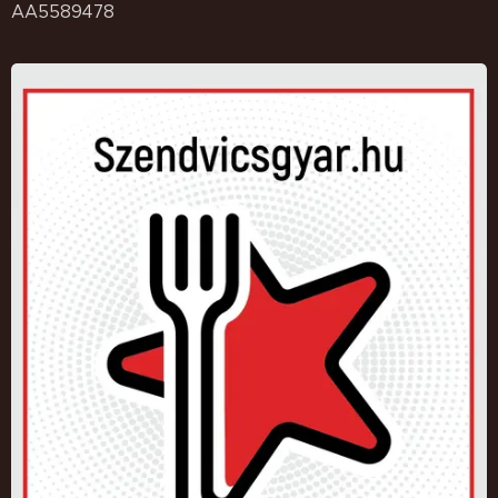
AA5589478