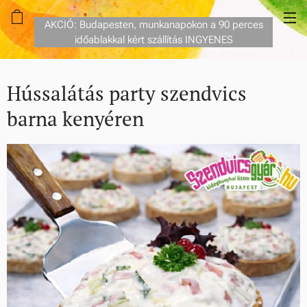
AKCIÓ: Budapesten, munkanapokon a 90 perces
időablakkal kért szállítás INGYENES
Hússalátás party szendvics
barna kenyéren