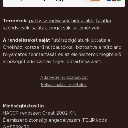
Termékek:
party szendvicsek
,
hidegtálak
,
falatka
szendvicsek
,
saláták,
pogácsák
,
sütemények
.
A rendeléseket saját
futárszolgálatunk juttatja el
Önökhöz, korszerű hűtőautókkal, biztosítva a hűtőlánc
folyamatos fenntartását és az élelmiszerek megfelelő
minőségét a kiszállítás teljes időtartama alatt.
Adatvédelmi Szabályzat
Felhasználási feltételek
Minőségbiztosítás
HACCP rendszer: Creat 2002 Kft
Élelmiszerbiztonsági engedélyszám (FELÍR kód):
AA5589478