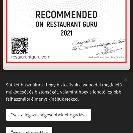
Sütiket használunk, hogy biztosítsuk a weboldal megfelelő
2026 Az oldalt a Szendvicsgyár.hu működteti. All rights
működését és biztonságát, valamint hogy a lehető legjobb
reserved.
felhasználói élményt kínáljuk Neked.
© 2026 Copyright
Sütik
Csak a legszükségesebbek elfogadása
Kosárba
Összes elfogadása