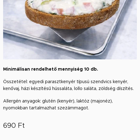
Minimálisan rendelhető mennyiség 10 db.
Összetétel: egyedi parasztkenyér típusú szendvics kenyér,
kenővaj, házi készítésű hússaláta, lollo saláta, zöldség díszítés.
Allergén anyagok: glutén (kenyér), laktóz (majonéz),
nyomokban tartalmazhat szezámmagot.
690
Ft