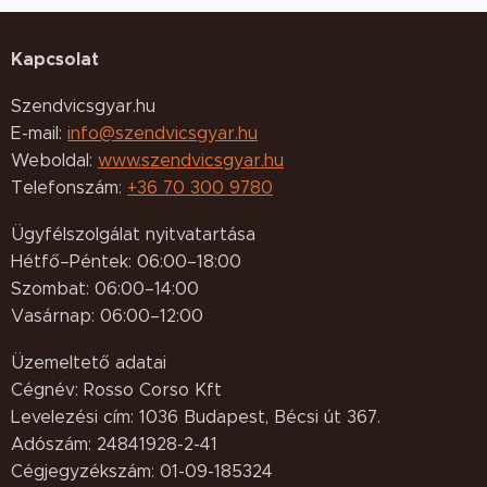
Kapcsolat
Szendvicsgyar.hu
E-mail:
info@szendvicsgyar.hu
Weboldal:
www.szendvicsgyar.hu
Telefonszám:
+36 70 300 9780
Ügyfélszolgálat nyitvatartása
Hétfő–Péntek: 06:00–18:00
Szombat: 06:00–14:00
Vasárnap: 06:00–12:00
Üzemeltető adatai
Cégnév: Rosso Corso Kft
Levelezési cím: 1036 Budapest, Bécsi út 367.
Adószám: 24841928-2-41
Cégjegyzékszám: 01-09-185324