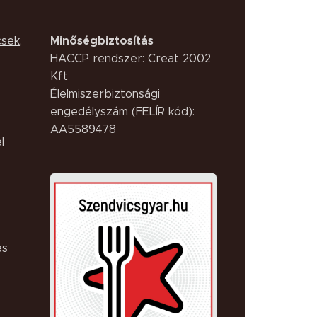
Minőségbiztosítás
csek
,
HACCP rendszer: Creat 2002
Kft
Élelmiszerbiztonsági
engedélyszám (FELÍR kód):
AA5589478
l
es