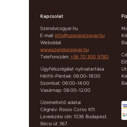
Kapcsolat
Fi
Szendvicsgyar.hu
Ma
E-mail:
info@szendvicsgyar.hu
Ké
Weboldal:
Ba
www.szendvicsgyar.hu
Cé
Telefonszám:
+36 70 300 9780
El
Ügyfélszolgálat nyitvatartása
Ut
Hétfő–Péntek: 06:00–18:00
Ké
Szombat: 06:00–14:00
Ba
Vasárnap: 06:00–12:00
Üzemeltető adatai
Cégnév: Rosso Corso Kft
Levelezési cím: 1036 Budapest,
Bécsi út 367.