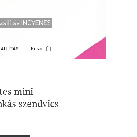
zállítás INGYENES
ZÁLLÍTÁS
Kosár
es mini
nkás szendvics