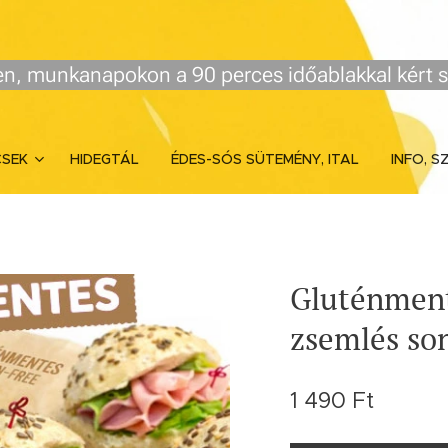
n, munkanapokon a 90 perces időablakkal kért s
CSEK
HIDEGTÁL
ÉDES-SÓS SÜTEMÉNY, ITAL
INFO, S
Gluténment
zsemlés so
1 490
Ft