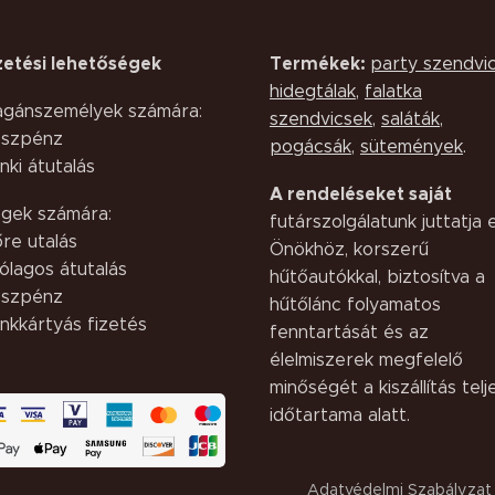
zetési lehetőségek
Termékek:
party szendvi
hidegtálak
,
falatka
gánszemélyek számára:
szendvicsek
,
saláták,
szpénz
pogácsák
,
sütemények
.
nki átutalás
A rendeléseket saját
gek számára:
futárszolgálatunk juttatja e
őre utalás
Önökhöz, korszerű
ólagos átutalás
hűtőautókkal, biztosítva a
szpénz
hűtőlánc folyamatos
nkkártyás fizetés
fenntartását és az
élelmiszerek megfelelő
minőségét a kiszállítás telj
időtartama alatt.
Adatvédelmi Szabályzat