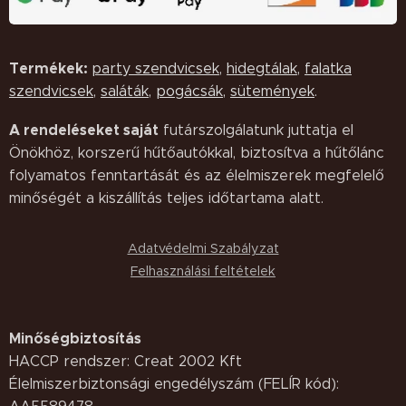
Termékek:
party szendvicsek
,
hidegtálak
,
falatka
szendvicsek
,
saláták,
pogácsák
,
sütemények
.
A rendeléseket saját
futárszolgálatunk juttatja el
Önökhöz, korszerű hűtőautókkal, biztosítva a hűtőlánc
folyamatos fenntartását és az élelmiszerek megfelelő
minőségét a kiszállítás teljes időtartama alatt.
Adatvédelmi Szabályzat
Felhasználási feltételek
Minőségbiztosítás
HACCP rendszer: Creat 2002 Kft
Élelmiszerbiztonsági engedélyszám (FELÍR kód):