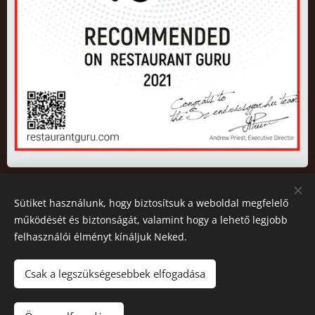
Sütiket használunk, hogy biztosítsuk a weboldal megfelelő
2026 Az oldalt a Szendvicsgyár.hu működteti. All rights
működését és biztonságát, valamint hogy a lehető legjobb
reserved.
felhasználói élményt kínáljuk Neked.
© 2026 Copyright
Sütik
Csak a legszükségesebbek elfogadása
Nincs raktáron