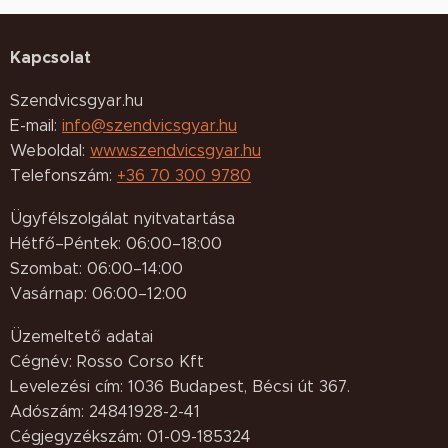
Kapcsolat
Szendvicsgyar.hu
E-mail:
info@szendvicsgyar.hu
Weboldal:
www.szendvicsgyar.hu
Telefonszám:
+36 70 300 9780
Ügyfélszolgálat nyitvatartása
Hétfő–Péntek: 06:00–18:00
Szombat: 06:00–14:00
Vasárnap: 06:00–12:00
Üzemeltető adatai
Cégnév: Rosso Corso Kft
Levelezési cím: 1036 Budapest, Bécsi út 367.
Adószám: 24841928-2-41
Cégjegyzékszám: 01-09-185324