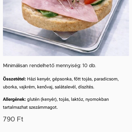
Minimálisan rendelhető mennyiség: 10 db.
Összetétel:
Házi kenyér, gépsonka, főtt tojás, paradicsom,
uborka, vajkrém, kenővaj, salátalevél, díszítés.
Allergének:
glutén (kenyér), tojás, laktóz, nyomokban
tartalmazhat szezámmagot.
790
Ft