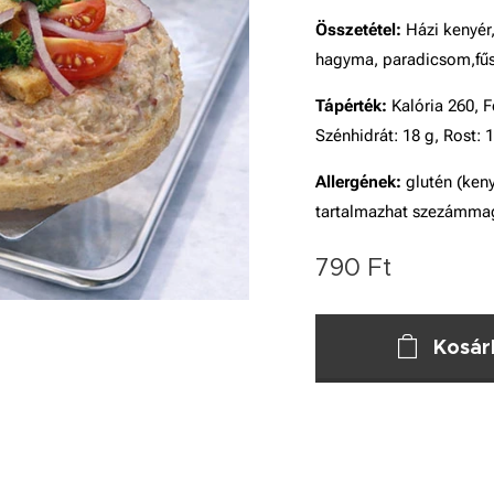
Összetétel:
Házi kenyér,
hagyma, paradicsom,fűsz
Tápérték:
Kalória 260, Fe
Szénhidrát: 18 g, Rost: 
Allergének:
glutén (ken
tartalmazhat szezámma
790
Ft
Kosár