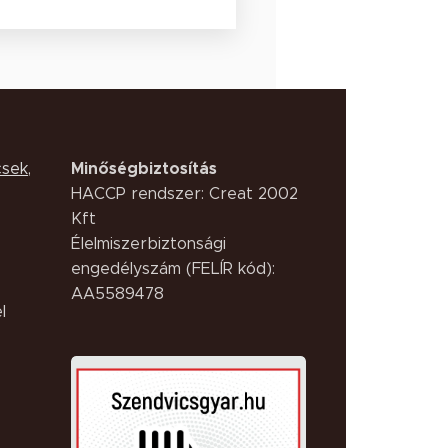
Minőségbiztosítás
csek
,
HACCP rendszer: Creat 2002
Kft
Élelmiszerbiztonsági
engedélyszám (FELÍR kód):
AA5589478
l