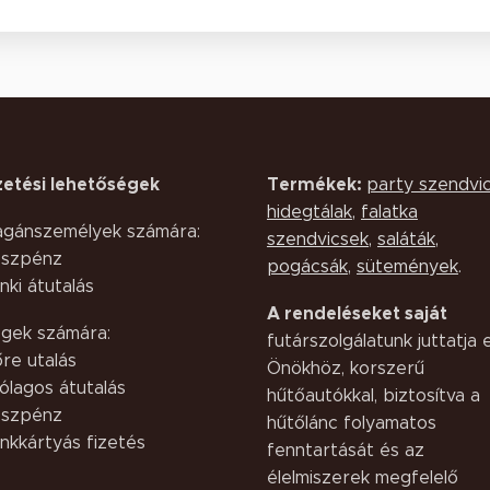
zetési lehetőségek
Termékek:
party szendvi
hidegtálak
,
falatka
gánszemélyek számára:
szendvicsek
,
saláták,
szpénz
pogácsák
,
sütemények
.
nki átutalás
A rendeléseket saját
gek számára:
futárszolgálatunk juttatja e
őre utalás
Önökhöz, korszerű
ólagos átutalás
hűtőautókkal, biztosítva a
szpénz
hűtőlánc folyamatos
nkkártyás fizetés
fenntartását és az
élelmiszerek megfelelő