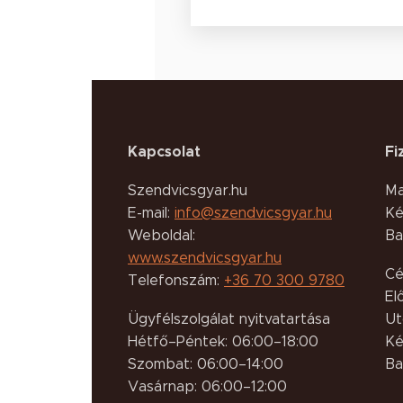
Kapcsolat
Fi
Szendvicsgyar.hu
Ma
E-mail:
info@szendvicsgyar.hu
Ké
Weboldal:
Ba
www.szendvicsgyar.hu
Cé
Telefonszám:
+36 70 300 9780
El
Ügyfélszolgálat nyitvatartása
Ut
Hétfő–Péntek: 06:00–18:00
Ké
Szombat: 06:00–14:00
Ba
Vasárnap: 06:00–12:00