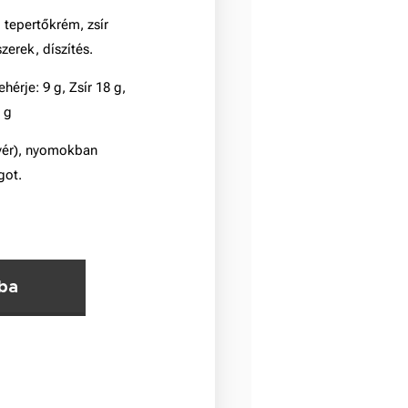
 tepertőkrém, zsír
erek, díszítés.
hérje: 9 g, Zsír 18 g,
1 g
yér), nyomokban
got.
ba