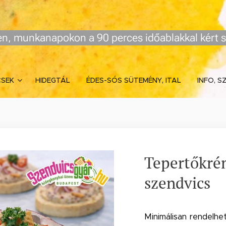
n, munkanapokon a 90 perces időablakkal kért s
CSEK
HIDEGTÁL
ÉDES-SÓS SÜTEMÉNY, ITAL
INFO, S
Tepertőkré
szendvics
Minimálisan rendelhe