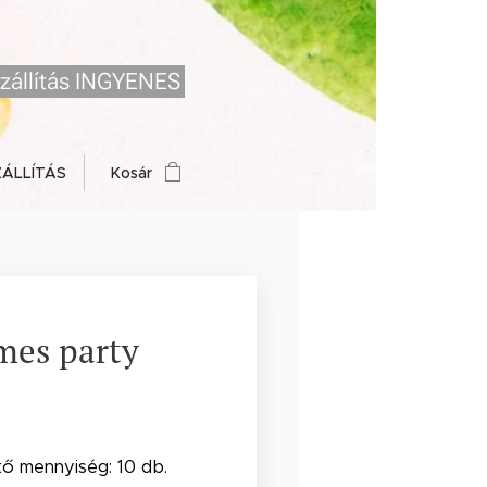
zállítás INGYENES
ZÁLLÍTÁS
Kosár
mes party
tő mennyiség: 10 db.