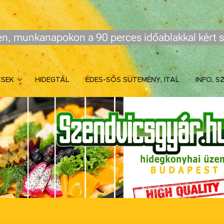
n, munkanapokon a 90 perces időablakkal kért s
CSEK
HIDEGTÁL
ÉDES-SÓS SÜTEMÉNY, ITAL
INFO, S