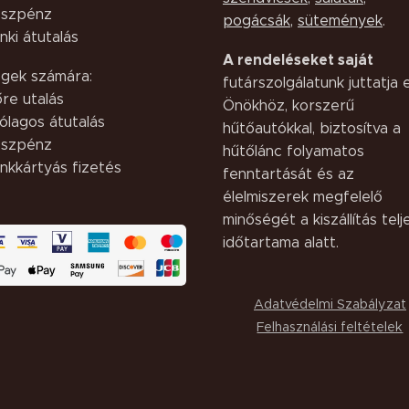
szpénz
pogácsák
,
sütemények
.
nki átutalás
A rendeléseket saját
gek számára:
futárszolgálatunk juttatja e
őre utalás
Önökhöz, korszerű
ólagos átutalás
hűtőautókkal, biztosítva a
szpénz
hűtőlánc folyamatos
nkkártyás fizetés
fenntartását és az
élelmiszerek megfelelő
minőségét a kiszállítás telj
időtartama alatt.
Adatvédelmi Szabályzat
Felhasználási feltételek