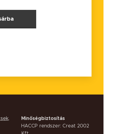
sárba
Minőségbiztosítás
csek
,
HACCP rendszer: Creat 2002
Kft