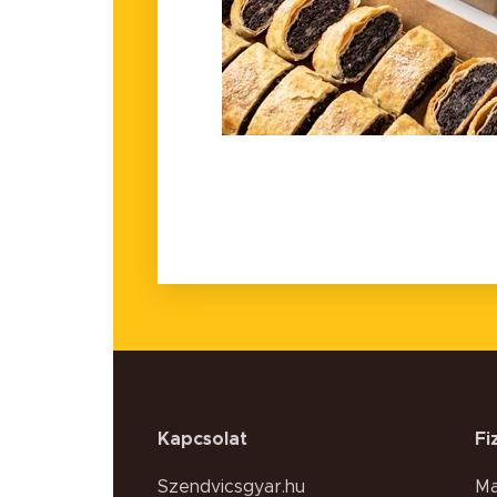
Kapcsolat
Fi
Szendvicsgyar.hu
Ma