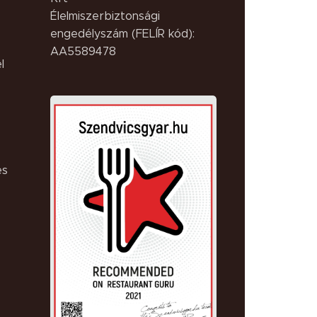
Élelmiszerbiztonsági
engedélyszám (FELÍR kód):
AA5589478
l
es