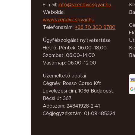
E-mail:
info@szendvicsgyar.hu
Ké
Weboldal:
Ba
www.szendvicsgyar.hu
Cé
Telefonszám:
+36 70 300 9780
El
Ügyfélszolgálat nyitvatartása
Ut
Hétfő–Péntek: 06:00–18:00
Ké
Szombat: 06:00–14:00
Ba
Vasárnap: 06:00–12:00
Üzemeltető adatai
Cégnév: Rosso Corso Kft
Levelezési cím: 1036 Budapest,
Bécsi út 367.
Adószám: 24841928-2-41
Cégjegyzékszám: 01-09-185324