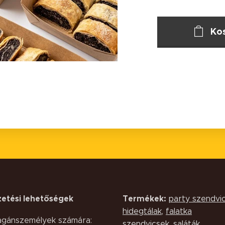
Ko
zetési lehetőségek
Termékek:
party szendvi
hidegtálak
,
falatka
gánszemélyek számára:
szendvicsek
,
saláták,