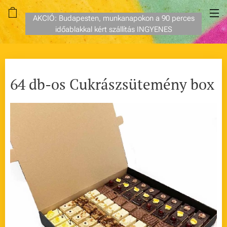
AKCIÓ: Budapesten, munkanapokon a 90 perces
időablakkal kért szállítás INGYENES
64 db-os Cukrászsütemény box