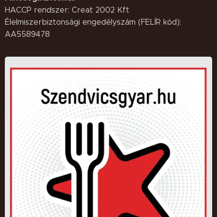
HACCP rendszer: Creat 2002 Kft
Élelmiszerbiztonsági engedélyszám (FELÍR kód):
AA5589478