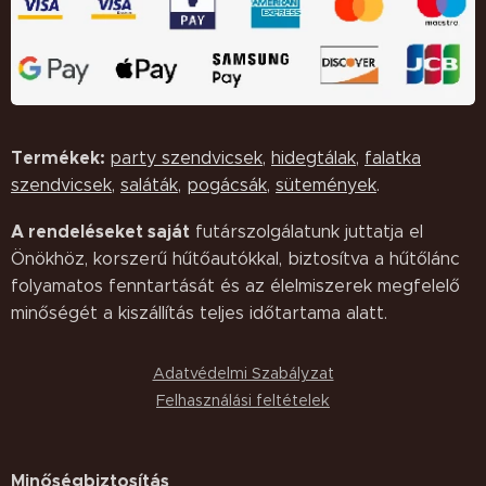
Termékek:
party szendvicsek
,
hidegtálak
,
falatka
szendvicsek
,
saláták,
pogácsák
,
sütemények
.
A rendeléseket saját
futárszolgálatunk juttatja el
Önökhöz, korszerű hűtőautókkal, biztosítva a hűtőlánc
folyamatos fenntartását és az élelmiszerek megfelelő
minőségét a kiszállítás teljes időtartama alatt.
Adatvédelmi Szabályzat
Felhasználási feltételek
Minőségbiztosítás