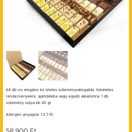
64 db-os elegáns és ízletes süteményválogatás, tökéletes
rendezvényekre, ajándékba vagy egyéb alkalomra. 1 db
sütemény súlya kb 45 gr.
Allergén anyagok: 1,3,7,10
58 900
Ft