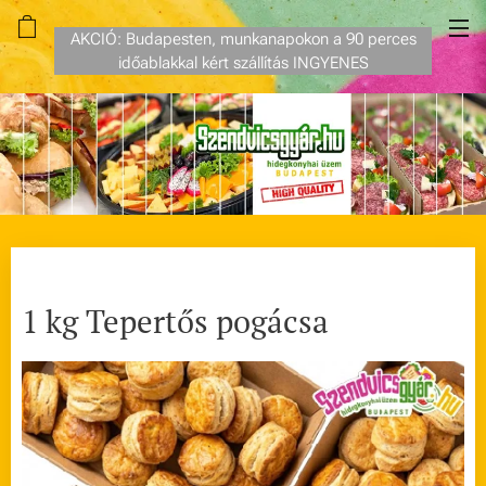
AKCIÓ: Budapesten, munkanapokon a 90 perces
időablakkal kért szállítás INGYENES
1 kg Tepertős pogácsa