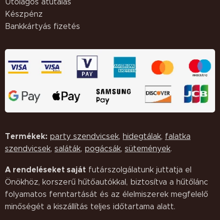
Utólagos átutalás
Készpénz
Bankkártyás fizetés
Termékek:
party szendvicsek
,
hidegtálak
,
falatka
szendvicsek
,
saláták,
pogácsák
,
sütemények
.
A rendeléseket saját
futárszolgálatunk juttatja el
Önökhöz, korszerű hűtőautókkal, biztosítva a hűtőlánc
folyamatos fenntartását és az élelmiszerek megfelelő
minőségét a kiszállítás teljes időtartama alatt.