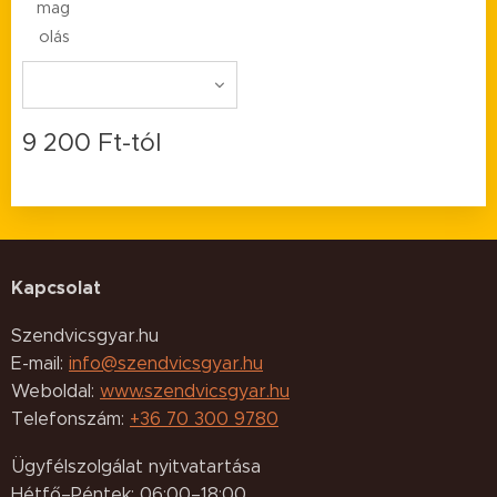
mag
olás
9 200
Ft
-tól
Kapcsolat
Szendvicsgyar.hu
E-mail:
info@szendvicsgyar.hu
Weboldal:
www.szendvicsgyar.hu
Telefonszám:
+36 70 300 9780
Ügyfélszolgálat nyitvatartása
Hétfő–Péntek: 06:00–18:00