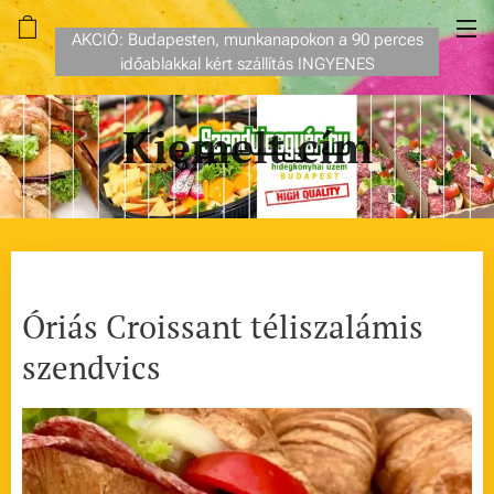
AKCIÓ: Budapesten, munkanapokon a 90 perces
időablakkal kért szállítás INGYENES
Kiemelt cím
Óriás Croissant téliszalámis
szendvics