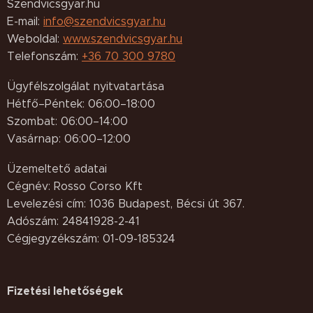
Szendvicsgyar.hu
E-mail:
info@szendvicsgyar.hu
Weboldal:
www.szendvicsgyar.hu
Telefonszám:
+36 70 300 9780
Ügyfélszolgálat nyitvatartása
Hétfő–Péntek: 06:00–18:00
Szombat: 06:00–14:00
Vasárnap: 06:00–12:00
Üzemeltető adatai
Cégnév: Rosso Corso Kft
Levelezési cím: 1036 Budapest, Bécsi út 367.
Adószám: 24841928-2-41
Cégjegyzékszám: 01-09-185324
Fizetési lehetőségek