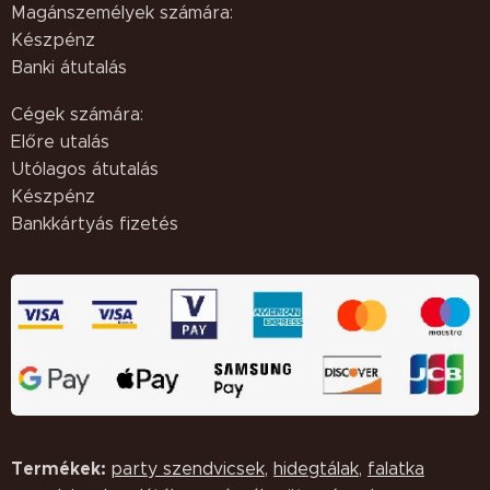
Magánszemélyek számára:
Készpénz
Banki átutalás
Cégek számára:
Előre utalás
Utólagos átutalás
Készpénz
Bankkártyás fizetés
Termékek:
party szendvicsek
,
hidegtálak
,
falatka