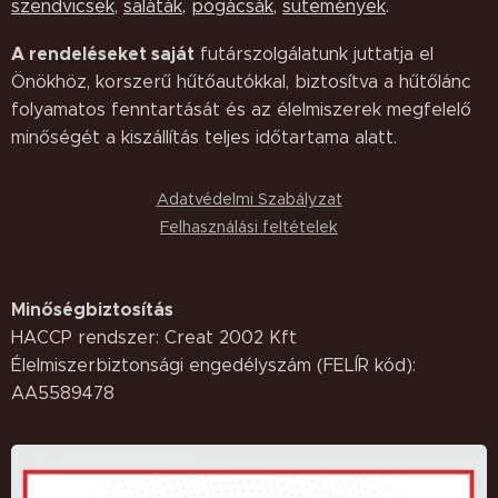
szendvicsek
,
saláták,
pogácsák
,
sütemények
.
A rendeléseket saját
futárszolgálatunk juttatja el
Önökhöz, korszerű hűtőautókkal, biztosítva a hűtőlánc
folyamatos fenntartását és az élelmiszerek megfelelő
minőségét a kiszállítás teljes időtartama alatt.
Adatvédelmi Szabályzat
Felhasználási feltételek
Minőségbiztosítás
HACCP rendszer: Creat 2002 Kft
Élelmiszerbiztonsági engedélyszám (FELÍR kód):
AA5589478