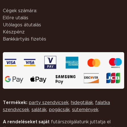
Cégek számára:
Előre utalás
Utólagos átutalás
Készpénz
Bankkártyás fizetés
Termékek:
party szendvicsek
,
hidegtálak
,
falatka
szendvicsek
,
saláták,
pogácsák
,
sütemények
.
A rendeléseket saját
futárszolgálatunk juttatja el