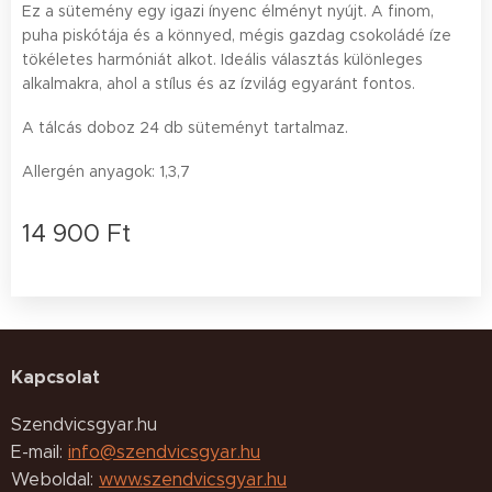
Ez a sütemény egy igazi ínyenc élményt nyújt. A finom,
puha piskótája és a könnyed, mégis gazdag csokoládé íze
tökéletes harmóniát alkot. Ideális választás különleges
alkalmakra, ahol a stílus és az ízvilág egyaránt fontos.
A tálcás doboz 24 db süteményt tartalmaz.
Allergén anyagok: 1,3,7
14 900
Ft
Kapcsolat
Szendvicsgyar.hu
E-mail:
info@szendvicsgyar.hu
Weboldal:
www.szendvicsgyar.hu