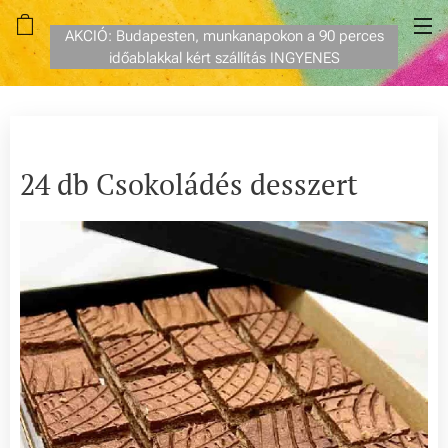
AKCIÓ: Budapesten, munkanapokon a 90 perces
időablakkal kért szállítás INGYENES
24 db Csokoládés desszert