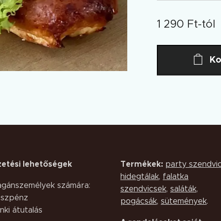
1 290
Ft
-tól
Ko
zetési lehetőségek
Termékek:
party szendvi
hidegtálak
,
falatka
gánszemélyek számára:
szendvicsek
,
saláták,
szpénz
pogácsák
,
sütemények
.
nki átutalás