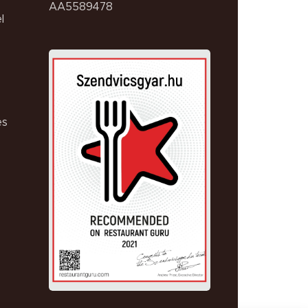
AA5589478
l
es