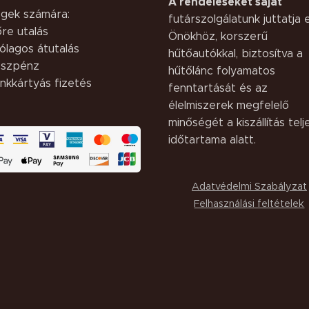
A rendeléseket saját
gek számára:
futárszolgálatunk juttatja e
őre utalás
Önökhöz, korszerű
ólagos átutalás
hűtőautókkal, biztosítva a
szpénz
hűtőlánc folyamatos
nkkártyás fizetés
fenntartását és az
élelmiszerek megfelelő
minőségét a kiszállítás telj
időtartama alatt.
Adatvédelmi Szabályzat
Felhasználási feltételek