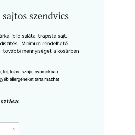
sajtos szendvics
ka, lollo saláta, trapista sajt,
 díszítés. Minimum rendelhető
b, további mennyiséget a kosárban
n, tej, tojás, szója; nyomokban
éb allergéneket tartalmazhat
asztása: