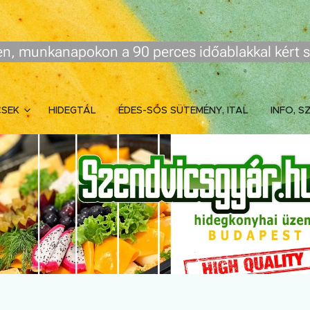
n, munkanapokon a 90 perces időablakkal kért s
CSEK
HIDEGTÁL
ÉDES-SÓS SÜTEMÉNY, ITAL
INFO, S