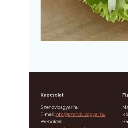
Kapcsolat
Fi
Szendvicsgyar.hu
Ma
E-mail:
info@szendvicsgyar.hu
Ké
Weboldal:
Ba