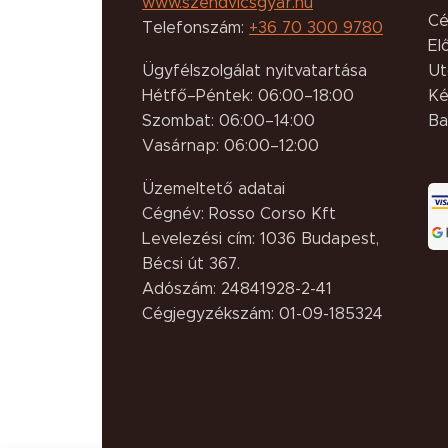
www.szendvicsgyar.hu
Cé
Telefonszám:
+36 70 300 9780
El
Ügyfélszolgálat nyitvatartása
Ut
Hétfő–Péntek: 06:00–18:00
Ké
Szombat: 06:00–14:00
Ba
Vasárnap: 06:00–12:00
Üzemeltető adatai
Cégnév: Rosso Corso Kft
Levelezési cím: 1036 Budapest,
Bécsi út 367.
Adószám: 24841928-2-41
Cégjegyzékszám: 01-09-185324