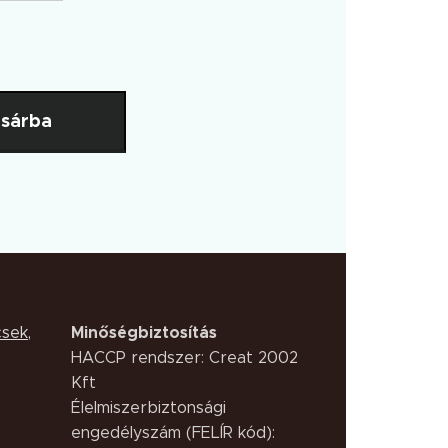
sárba
Minőségbiztosítás
csek
,
HACCP rendszer: Creat 2002
Kft
Élelmiszerbiztonsági
engedélyszám (FELÍR kód):