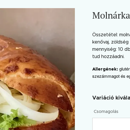
Molnárka 
Összetétel: molnár
kenővaj, zöldség
mennyiség: 10 d
tud hozzáadni.
gluté
Allergének:
szezámmagot és egy
Variáció kivál
Csomagolás