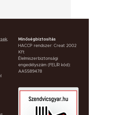
Minőségbiztosítás
csek
,
HACCP rendszer: Creat 2002
Kft
Élelmiszerbiztonsági
engedélyszám (FELÍR kód):
AA5589478
l
es