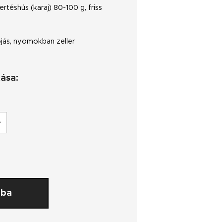
ertéshús (karaj) 80-100 g, friss
ojás, nyomokban zeller
tása:
rba