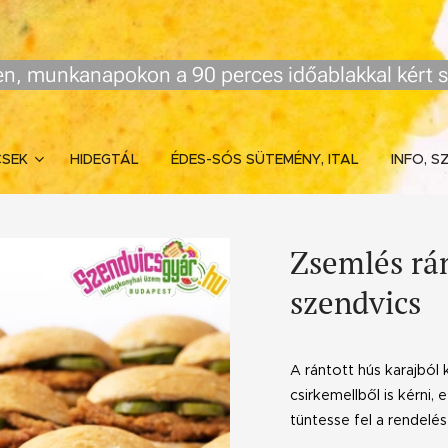
n, munkanapokon a 90 perces időablakkal kért s
CSEK
HIDEGTÁL
ÉDES-SÓS SÜTEMÉNY, ITAL
INFO, S
Zsemlés rá
szendvics
A rántott hús karajból 
csirkemellből is kérni,
tüntesse fel a rendelés