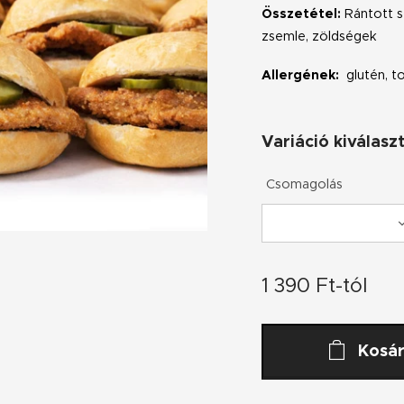
Összetétel:
Rántott s
zsemle, zöldségek
Allergének:
glutén, t
Variáció kiválasz
Csomagolás
1 390
Ft
-tól
Kosá