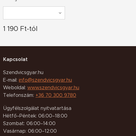
1 190
Ft
-tól
Kapcsolat
Szendvicsgyar.hu
E-mail:
info@szendvicsgyar.hu
Weboldal:
www.szendvicsgyar.hu
Telefonszám:
+36 70 300 9780
Ügyfélszolgálat nyitvatartása
Hétfő–Péntek: 06:00–18:00
Szombat: 06:00–14:00
Vasárnap: 06:00–12:00