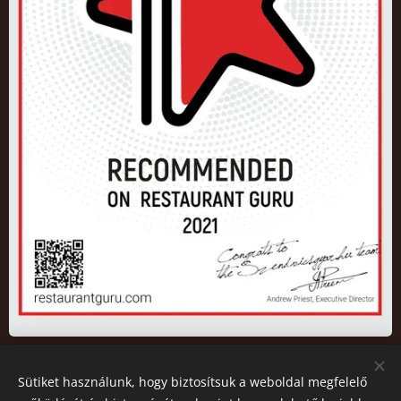
Sütiket használunk, hogy biztosítsuk a weboldal megfelelő
2026 Az oldalt a Szendvicsgyár.hu működteti. All rights