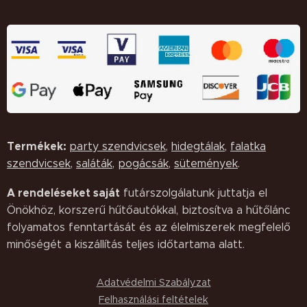
Termékek:
party szendvicsek
,
hidegtálak
,
falatka
szendvicsek
,
saláták,
pogácsák
,
sütemények
.
A rendeléseket saját
futárszolgálatunk juttatja el
Önökhöz, korszerű hűtőautókkal, biztosítva a hűtőlánc
folyamatos fenntartását és az élelmiszerek megfelelő
minőségét a kiszállítás teljes időtartama alatt.
Adatvédelmi Szabályzat
Felhasználási feltételek