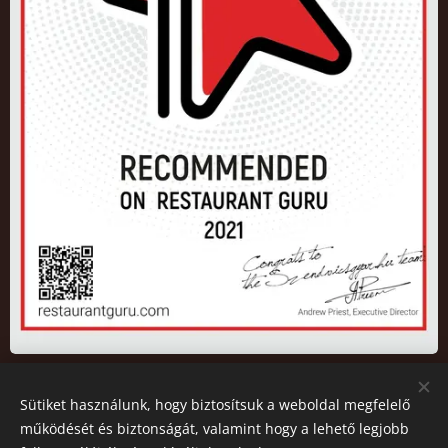
Sütiket használunk, hogy biztosítsuk a weboldal megfelelő
2026 Az oldalt a Szendvicsgyár.hu működteti. All rights
működését és biztonságát, valamint hogy a lehető legjobb
reserved.