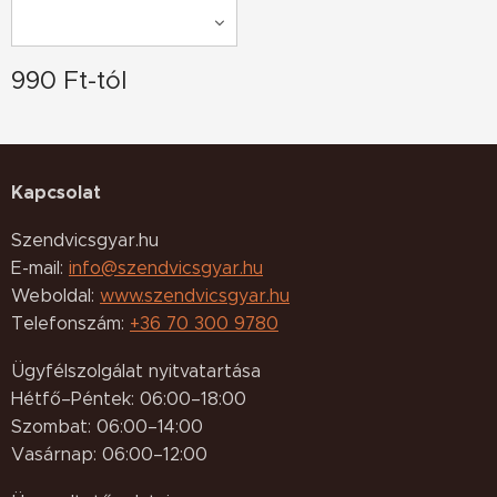
990
Ft
-tól
Kapcsolat
Szendvicsgyar.hu
E-mail:
info@szendvicsgyar.hu
Weboldal:
www.szendvicsgyar.hu
Telefonszám:
+36 70 300 9780
Ügyfélszolgálat nyitvatartása
Hétfő–Péntek: 06:00–18:00
Szombat: 06:00–14:00
Vasárnap: 06:00–12:00