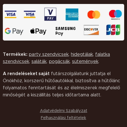
Termékek:
party szendvicsek
,
hidegtálak
,
falatka
szendvicsek
,
saláták,
pogácsák
,
sütemények
.
A rendeléseket saját
futárszolgálatunk juttatja el
Önökhöz, korszerű hűtőautókkal, biztosítva a hűtőlánc
folyamatos fenntartását és az élelmiszerek megfelelő
minőségét a kiszállítás teljes időtartama alatt.
Adatvédelmi Szabályzat
Felhasználási feltételek