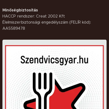
Minőségbiztosítás
HACCP rendszer: Creat 2002 Kft
Élelmiszerbiztonsági engedélyszám (FELÍR kód):
AA5589478